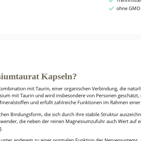
ohne GMO -
siumtaurat Kapseln?
mbination mit Taurin, einer organischen Verbindung, die natürl
sium mit Taurin und wird insbesondere von Personen geschätzt, 
ineralstoffen und erfüllt zahlreiche Funktionen im Rahmen ein
schen Bindungsform, die sich durch ihre stabile Struktur auszeich
ender, die neben der reinen Magnesiumzufuhr auch Wert auf er
g.
 unter anderem zu einer normalen Funktion des Nervensystems, 