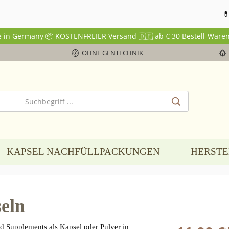
💊 Bereits i
de in Germany 📦 KOSTENFREIER Versand 🇩🇪 ab € 30 Bestell-Waren
OHNE GENTECHNIK
KAPSEL NACHFÜLLPACKUNGEN
HERST
eln