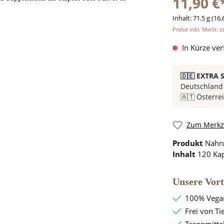
11,90 €
Inhalt:
71.5 g
(16,
Preise inkl. MwSt. 
In Kürze ver
🇩🇪 EXTRA
Deutschland 
🇦🇹 Österre
Zum Merkze
Produkt
Nahr
Inhalt
120 Kap
Unsere Vort
100% Vegan
Frei von Ti
Trennmitte