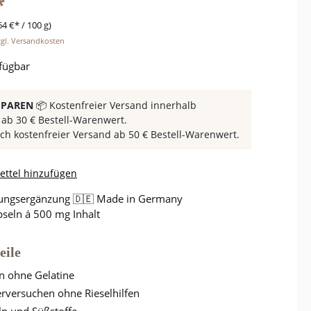
*
64 €* / 100 g)
zzgl. Versandkosten
fügbar
 SPAREN
📦 Kostenfreier Versand innerhalb
ab 30 € Bestell-Warenwert.
ich kostenfreier Versand ab 50 € Bestell-Warenwert.
ttel hinzufügen
ungsergänzung 🇩🇪 Made in Germany
seln á 500 mg Inhalt
eile
 ohne Gelatine
erversuchen ohne Rieselhilfen
ln und Süßstoffe