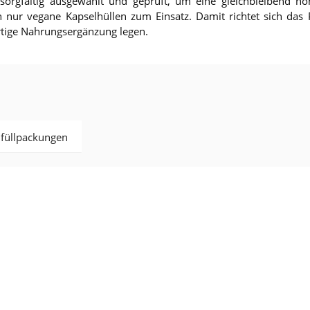
orgfältig ausgewählt und geprüft, um eine gleichbleibend hoh
ur vegane Kapselhüllen zum Einsatz. Damit richtet sich das P
tige Nahrungs­ergänzung legen.
hfüllpackungen