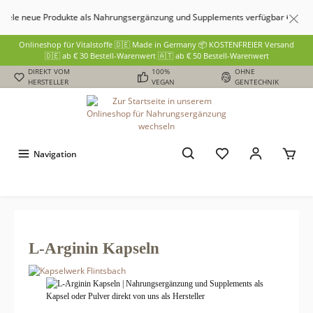
ue Produkte als Nahrungsergänzung und Supplements verfügbar 🍃
Onlineshop für Vitalstoffe 🇩🇪 Made in Germany 📦 KOSTENFREIER Versand
🇩🇪 ab € 30 Bestell-Warenwert 🇦🇹 ab € 50 Bestell-Warenwert
DIREKT VOM
100%
OHNE
HERSTELLER
VEGAN
GENTECHNIK
Navigation
L-Arginin Kapseln