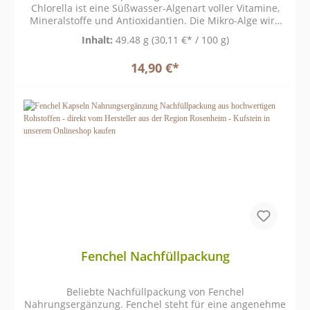
täglich mit reichlich Flüssigkeit einnehmen. ●
Chlorella ist eine Süßwasser-Algenart voller Vitamine,
Einzeldosis: 3 Kapseln Abpackmenge & Inhalt ● 72 g
Mineralstoffe und Antioxidantien. Die Mikro-Alge wird
Nettofüllmenge ● 120 Kapseln á 500 mg Inhalt Zu
häufig als entzündungshemmend sowie als entgiftend
Inhalt:
49.48 g
(30,11 €* / 100 g)
beachten Die empfohlene tägliche Verzehrmenge darf
angesehen.
nicht überschritten werden. Das
14,90 €*
Nahrungsergänzungsmittel ist kein Ersatz für eine
ausgewogene und abwechslungsreiche Ernährung und
gesunde Lebensweise. Außerhalb der Reichweite von
Kindern, kühl, trocken und lichtgeschützt aufbewahren.
Für Kinder und schwangere oder stillende Frauen nicht
empfohlen.
Fenchel Nachfüllpackung
Beliebte Nachfüllpackung von Fenchel
Nahrungsergänzung. Fenchel steht für eine angenehme