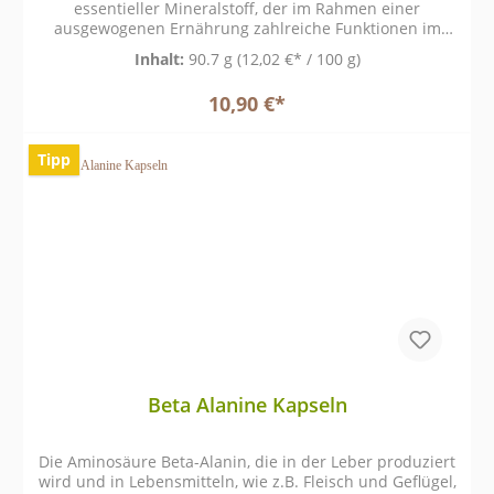
essentieller Mineralstoff, der im Rahmen einer
Kapseln ist einfach: Die Kapseln sind leicht schluckbar
ausgewogenen Ernährung zahlreiche Funktionen im
und leicht verdaulich. Sie sind auch optimal zur
Körper erfüllt.
Einnahme für unterwegs geeignet. ● 2 x 1 Kapsel täglich
Inhalt:
90.7 g
(12,02 €* / 100 g)
mit reichlich Flüssigkeit einnehmen. ● Einzeldosis: 1
Kapsel Abpackmenge & Inhalt ● 45 g Nettofüllmenge ●
10,90 €*
90 Kapseln á 400 mg Inhalt Zu beachten Die
empfohlene tägliche Verzehrmenge darf nicht
überschritten werden. Das Nahrungsergänzungsmittel
Tipp
ist kein Ersatz für eine ausgewogene und
abwechslungsreiche Ernährung und gesunde
Lebensweise. Außerhalb der Reichweite von Kindern,
kühl, trocken und lichtgeschützt aufbewahren. Für
Kinder und schwangere oder stillende Frauen nicht
empfohlen.
Beta Alanine Kapseln
Die Aminosäure Beta-Alanin, die in der Leber produziert
wird und in Lebensmitteln, wie z.B. Fleisch und Geflügel,