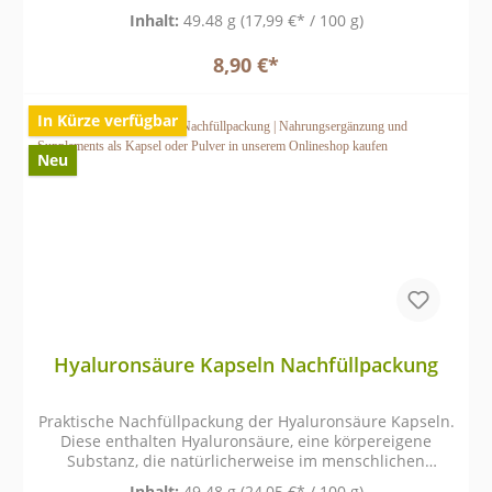
von Proteinen eine grundlegende Rolle im
Inhalt:
49.48 g
(17,99 €* / 100 g)
Aminosäurestoffwechsel spielt.
8,90 €*
In Kürze verfügbar
Neu
Hyaluronsäure Kapseln Nachfüllpackung
Praktische Nachfüllpackung der Hyaluronsäure Kapseln.
Diese enthalten Hyaluronsäure, eine körpereigene
Substanz, die natürlicherweise im menschlichen
Organismus vorkommt und vor allem im Bindegewebe,
Inhalt:
49.48 g
(24,05 €* / 100 g)