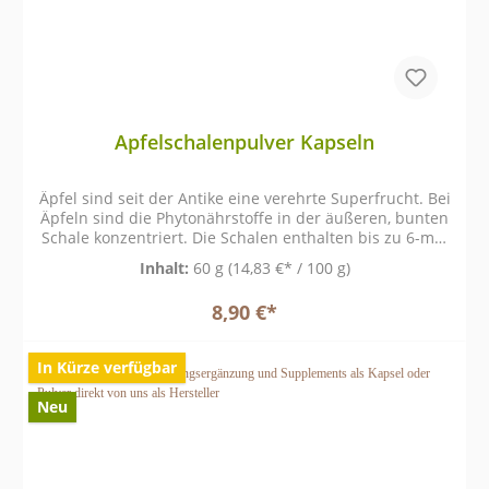
Apfelschalenpulver Kapseln
Äpfel sind seit der Antike eine verehrte Superfrucht. Bei
Äpfeln sind die Phytonährstoffe in der äußeren, bunten
Schale konzentriert. Die Schalen enthalten bis zu 6-mal
mehr Antioxidantien als das innere Apfelfleisch.
Inhalt:
60 g
(14,83 €* / 100 g)
Apfelschalenpulver bietet antioxidative Unterstützung
und eine Quelle für Ballaststoffe. Es kann die Nährstoff-,
8,90 €*
Enzym- und Antioxidansintegrität gewährleisten. 100%
reines Apfelschalenpulver. Schon als Kinder lernten wir
den Apfel mit der Schale zu essen, da in der Schale
In Kürze verfügbar
wichtige Polyphenole, Flavonoide sowie Quercetin und
viele weitere Vitamine enthalten sind. Apfelschalen
Neu
enthalten lösliche und unlösliche Ballaststoffe. Die
Faser soll verschiedene Darmbakterien ernähren, unter
anderem die wichtigen Bifidobakterien, die im Alter
immer weniger werden. Für wen sind