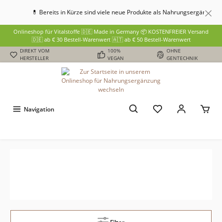
💊 Bereits in Kürze sind viele neue Produkte als Nahrungsergänzung
Onlineshop für Vitalstoffe 🇩🇪 Made in Germany 📦 KOSTENFREIER Versand
🇩🇪 ab € 30 Bestell-Warenwert 🇦🇹 ab € 50 Bestell-Warenwert
DIREKT VOM
100%
OHNE
HERSTELLER
VEGAN
GENTECHNIK
Navigation